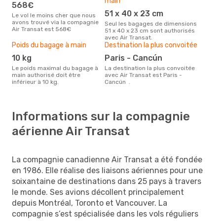
main
568€
51 x 40 x 23 cm
Le vol le moins cher que nous
avons trouvé via la compagnie
Seul les bagages de dimensions
Air Transat est 568€
51 x 40 x 23 cm sont authorisés
avec Air Transat.
Poids du bagage à main
Destination la plus convoitée
10 kg
Paris - Cancún
Le poids maximal du bagage à
La destination la plus convoitée
main authorisé doit être
avec Air Transat est Paris -
inférieur à 10 kg.
Cancún .
Informations sur la compagnie
aérienne Air Transat
La compagnie canadienne Air Transat a été fondée
en 1986. Elle réalise des liaisons aériennes pour une
soixantaine de destinations dans 25 pays à travers
le monde. Ses avions décollent principalement
depuis Montréal, Toronto et Vancouver. La
compagnie s’est spécialisée dans les vols réguliers