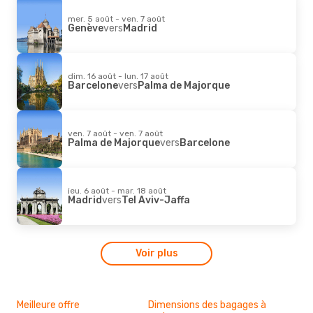
mer. 5 août - ven. 7 août
Genève
vers
Madrid
dim. 16 août - lun. 17 août
Barcelone
vers
Palma de Majorque
ven. 7 août - ven. 7 août
Palma de Majorque
vers
Barcelone
jeu. 6 août - mar. 18 août
Madrid
vers
Tel Aviv-Jaffa
Voir plus
Meilleure offre
Dimensions des bagages à
Des