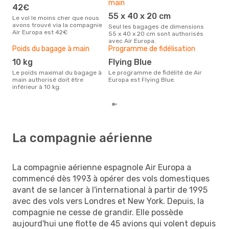
main
42€
P
55 x 40 x 20 cm
Le vol le moins cher que nous
La destination la plus convoitée
avons trouvé via la compagnie
avec
Seul les bagages de dimensions
Air Europa est 42€
Tuni
55 x 40 x 20 cm sont authorisés
avec Air Europa.
Poids du bagage à main
Programme de fidélisation
10 kg
Flying Blue
Le poids maximal du bagage à
Le programme de fidélité de Air
main authorisé doit être
Europa est Flying Blue.
inférieur à 10 kg.
La compagnie aérienne
La compagnie aérienne espagnole Air Europa a
commencé dès 1993 à opérer des vols domestiques
avant de se lancer à l'international à partir de 1995
avec des vols vers Londres et New York. Depuis, la
compagnie ne cesse de grandir. Elle possède
aujourd'hui une flotte de 45 avions qui volent depuis