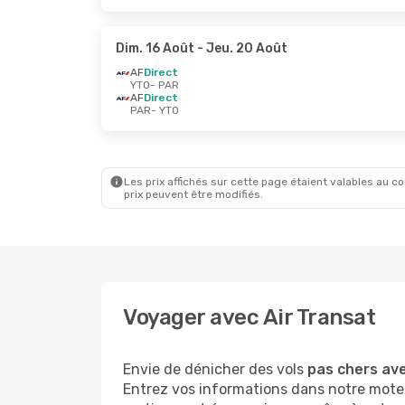
Dim. 16 Août
- Jeu. 20 Août
AF
Direct
YTO
- PAR
AF
Direct
PAR
- YTO
Les prix affichés sur cette page étaient valables au cou
prix peuvent être modifiés.
Voyager avec Air Transat
Envie de dénicher des vols
pas chers ave
Entrez vos informations dans notre moteu