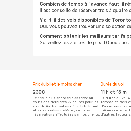
Combien de temps à l'avance faut-il ré
Il est conseillé de réserver trois à quatre
Y a-t-il des vols disponibles de Toronto
Oui, vous pouvez trouver une sélection de
Comment obtenir les meilleurs tarifs po
Surveillez les alertes de prix d'Opodo pour
Prix du billet le moins cher
Durée du vol
230€
11 h et 15 m
Le prix le plus abordable observé au
La durée du vol Air Transat entre
cours des dernières 72 heures pour les
Toronto et Paris e
vols de Air Transat au départ de Toronto
d'approximativeme
et à destination de Paris, selon les
même si elle peut 
réservations effectuées par nos clients.
d'autres facteurs