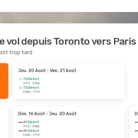
e vol depuis Toronto vers Paris
soit trop tard
Jeu. 20 Août
- Ven. 21 Août
TS
Direct
YTO
- PAR
TS
Direct
PAR
- YTO
Dim. 16 Août
- Jeu. 20 Août
D
AF
Direct
YTO
- PAR
AF
Direct
PAR
- YTO