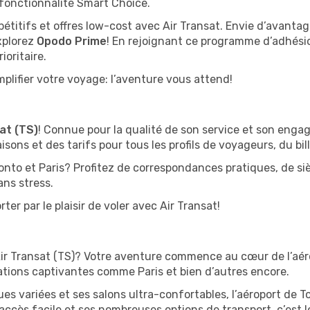
fonctionnalité Smart Choice.
pétitifs et offres low-cost avec Air Transat. Envie d’avant
xplorez
Opodo Prime
! En rejoignant ce programme d’adhési
ioritaire.
plifier votre voyage: l’aventure vous attend!
at (TS)
! Connue pour la qualité de son service et son enga
isons et des tarifs pour tous les profils de voyageurs, du bi
onto et Paris? Profitez de correspondances pratiques, de si
ans stress.
er par le plaisir de voler avec Air Transat!
Air Transat (TS)? Votre aventure commence au cœur de l’aéro
ations captivantes comme Paris et bien d’autres encore.
 variées et ses salons ultra-confortables, l’aéroport de To
ccès facile et ses nombreuses options de transport, c’est l