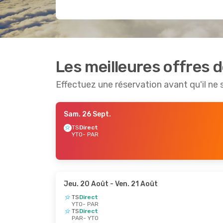
Les meilleures offres d
Effectuez une réservation avant qu'il ne 
Sam. 26 Sept.
TS
Direct
YTO
- PAR
Jeu. 20 Août
- Ven. 21 Août
TS
Direct
YTO
- PAR
TS
Direct
PAR
- YTO