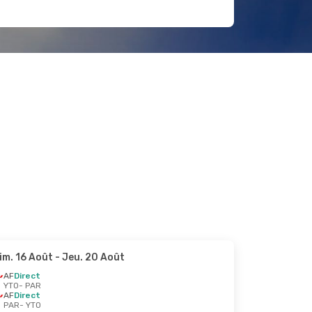
im. 16 Août
- Jeu. 20 Août
AF
Direct
YTO
- PAR
AF
Direct
PAR
- YTO