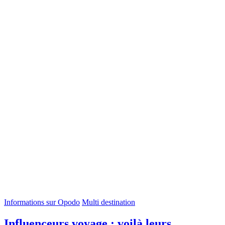
Informations sur Opodo
Multi destination
Influenceurs voyage : voilà leurs