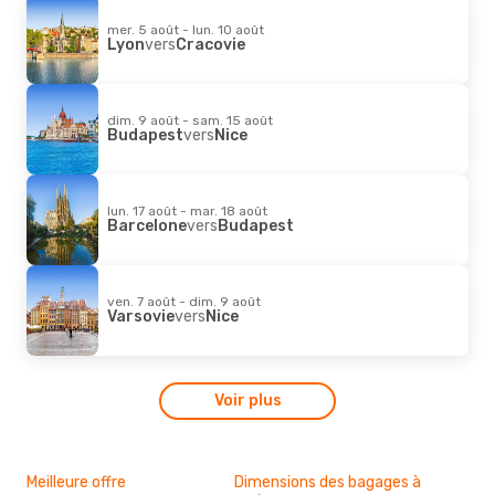
mer. 5 août - lun. 10 août
Lyon
vers
Cracovie
dim. 9 août - sam. 15 août
Budapest
vers
Nice
lun. 17 août - mar. 18 août
Barcelone
vers
Budapest
ven. 7 août - dim. 9 août
Varsovie
vers
Nice
Voir plus
Meilleure offre
Dimensions des bagages à