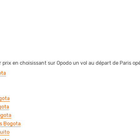
 prix en choisissant sur Opodo un vol au départ de Paris op
ota
gota
gota
ogota
rs Bogota
uito