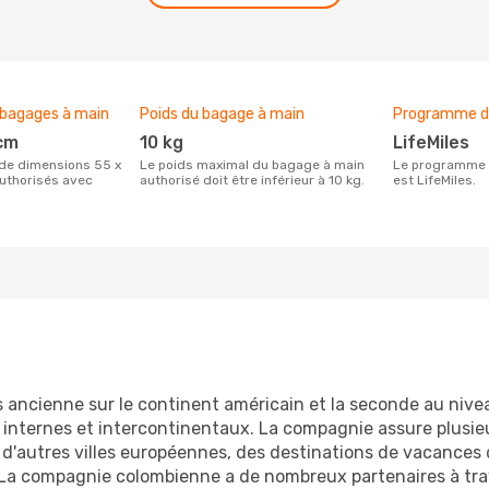
 bagages à main
Poids du bagage à main
Programme de
 cm
10 kg
LifeMiles
Le poids maximal du bagage à main
Le programme de fidélité de Avianca
uthorisés avec
authorisé doit être inférieur à 10 kg.
est LifeMiles.
s ancienne sur le continent américain et la seconde au niv
 internes et intercontinentaux. La compagnie assure plusie
 d'autres villes européennes, des destinations de vacances 
. La compagnie colombienne a de nombreux partenaires à tra