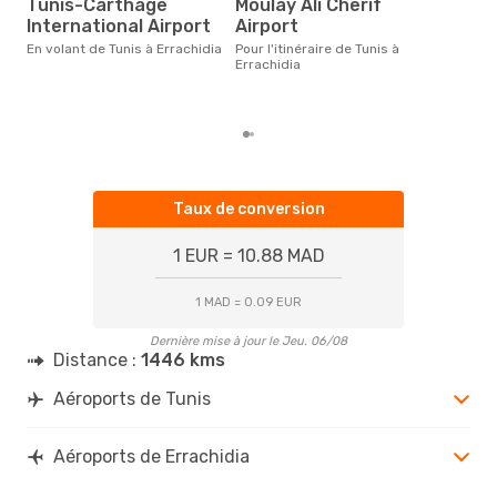
Tunis-Carthage
Moulay Ali Cherif
Selon des données en temps
International Airport
Airport
réel
En volant de Tunis à Errachidia
Pour l'itinéraire de Tunis à
popu
Errachidia
rése
dest
dépa
Taux de conversion
1 EUR = 10.88 MAD
1 MAD = 0.09 EUR
Dernière mise à jour le Jeu. 06/08
Distance :
1446 kms
Aéroports de Tunis
Aéroports de Errachidia