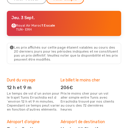
Jeu. 3 Sept.
Jeu. 3 Sept.
- Mer. 9 Sept.
Royal Air Maroc
Royal Air Maroc
1 Escale
1 Escale
TUN
TUN
- ERH
- ERH
Royal Air Maroc
1 Escale
ERH
- TUN
Les prix affichés sur cette page étaient valables au cours des
20 derniers jours pour les périodes indiquées et ne constituent
pas un prix définitif. Veuillez noter que la disponibilité et les prix
peuvent être modifiés.
Duré du voyage
Le billet le moins cher
Hau
12 h et 9 m
206€
m
Le temps de vol d´un avion pour
Prix le moins cher pour un vol
Il semblerait que mars soit la
le trajet Tunis Errachidia est d
aller simple entre Tunis avec
péri
´environ 12 h et 9 m minutes,
Errachidia trouvé par nos clients
voya
Cependant ce temps peut varier
au cours des 72 dernières
selo
en fonction d'autres eléments.
heures
sur 
Mei
rés
Aéroport d'origine
Aéroport de destination
j