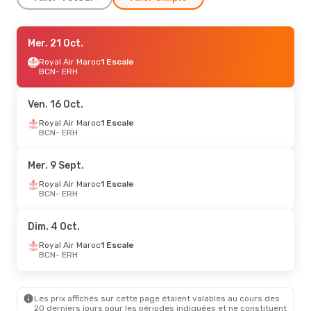
Mer. 21 Oct.
Mer. 21 Oct.
- Mar. 27 Oct.
Royal Air Maroc
Royal Air Maroc
1 Escale
1 Escale
BCN
BCN
- ERH
- ERH
Royal Air Maroc
1 Escale
ERH
- BCN
Ven. 16 Oct.
Sam. 5 Sept.
Royal Air Maroc
- Sam. 12 Sept.
1 Escale
BCN
- ERH
Vueling
2 Escales
BCN
- ERH
Royal Air Maroc
2 Escales
Mer. 9 Sept.
ERH
- BCN
Royal Air Maroc
1 Escale
BCN
- ERH
Mar. 15 Sept.
- Mer. 23 Sept.
Royal Air Maroc
1 Escale
Dim. 4 Oct.
BCN
- ERH
Royal Air Maroc
1 Escale
Royal Air Maroc
1 Escale
ERH
- BCN
BCN
- ERH
Les prix affichés sur cette page étaient valables au cours des
20 derniers jours pour les périodes indiquées et ne constituent