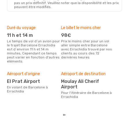
pas un prix définitif. Veuillez noter que la disponibilité et les prix
peuvent être modifiés.
Duré du voyage
Le billet le moins cher
Hau
11 h et 14 m
98€
m
Le temps de vol d´un avion pour
Prix le moins cher pour un vol
Il semblerait que mars soit la
le trajet Barcelone Errachidia
aller simple entre Barcelone
péri
est d´environ 11 h et 14 m
avec Errachidia trouvé par nos
voy
minutes, Cependant ce temps
clients au cours des 72
Erra
peut varier en fonction d'autres
dernières heures
effe
eléments.
Mei
rés
Aéroport d'origine
Aéroport de destination
o
El Prat Airport
Moulay Ali Cherif
Selon des données en temps
Airport
En volant de Barcelone à
réel
Errachidia
Pour l'itinéraire de Barcelone à
plus
Errachidia
rése
dest
dép