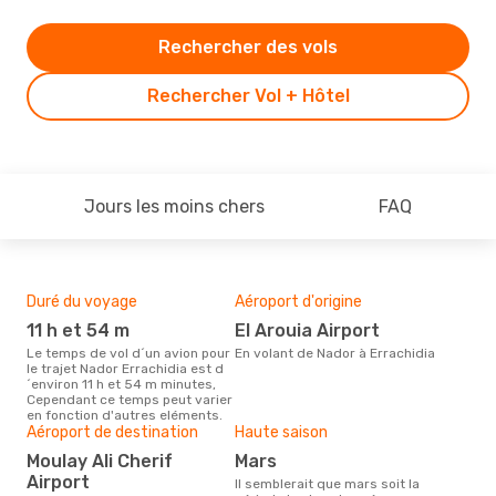
Rechercher des vols
Rechercher Vol + Hôtel
Jours les moins chers
FAQ
Duré du voyage
Aéroport d'origine
Bud
sim
11 h et 54 m
El Arouia Airport
2
Le temps de vol d´un avion pour
En volant de Nador à Errachidia
le trajet Nador Errachidia est d
Le prix d'un billet d´avion Nador
´environ 11 h et 54 m minutes,
- Er
Cependant ce temps peut varier
´env
en fonction d'autres eléments.
basé
Aéroport de destination
Haute saison
Moulay Ali Cherif
mars
Airport
Il semblerait que mars soit la