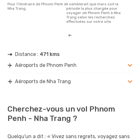
Selon des données en temps
Pour l'itinéraire de Phnom Penh à
Il semblerait que mars soit la
réel
Nha Trang
période la plus chargée pour
plus
voyager de Phnom Penh à Nha
rése
Trang selon les recherches
dest
effectuées sur notre site.
dép
Distance :
471 kms
Aéroports de Phnom Penh
Aéroports de Nha Trang
Cherchez-vous un vol Phnom
Penh - Nha Trang ?
Quelqu'un a dit : « Vivez sans regrets, voyagez sans