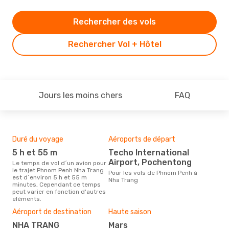
Rechercher des vols
Rechercher Vol + Hôtel
Jours les moins chers
FAQ
Duré du voyage
Aéroports de départ
Com
des
5 h et 55 m
Techo International
C
Airport, Pochentong
Le temps de vol d´un avion pour
le trajet Phnom Penh Nha Trang
Les compagnie(s) aérienne(s)
Pour les vols de Phnom Penh à
est d´environ 5 h et 55 m
eff
Nha Trang
minutes, Cependant ce temps
Pen
peut varier en fonction d'autres
eléments.
Mei
rés
Aéroport de destination
Haute saison
j
NHA TRANG
mars