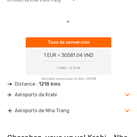
En volant de Krabi à Nha Trang
rése
dest
dépa
Taux de conversion
1 EUR = 30581.04 VND
1 VND = 0 EUR
Dernière mise à jour le Dim. 09/08
Distance :
1218 kms
Aéroports de Krabi
Aéroports de Nha Trang