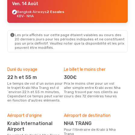
Ven. 14 Août
Bangkok Airways
2 Escales
KBV
- NHA
Les prix affichés sur cette page étaient valables au cours des
20 derniers jours pour les périodes indiquées et ne constituent
pas un prix définitif. Veuillez noter que la disponibilité et les prix
peuvent être modifiés.
Duré du voyage
Le billet le moins cher
Hau
22 h et 55 m
300€
m
Le temps de vol d´un avion pour
Prix le moins cher pour un vol
Il semblerait que mars soit la
le trajet Krabi Nha Trang est d
aller simple entre Krabi avec Nha
péri
´environ 22 h et 55 m minutes,
Trang trouvé par nos clients au
voy
Cependant ce temps peut varier
cours des 72 dernières heures
selo
en fonction d'autres eléments.
sur 
Mei
rés
Aéroport d'origine
Aéroport de destination
fé
Krabi International
NHA TRANG
Selon des données en temps
Airport
réel
Pour l'itinéraire de Krabi à Nha
popu
Trang