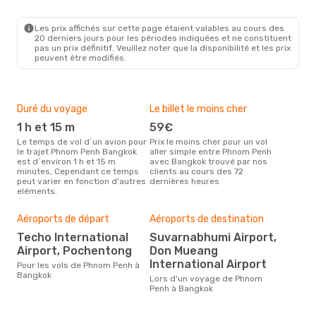
KTI
- BKK
Thai Airasia
Direct
BKK
- KTI
Les prix affichés sur cette page étaient valables au cours des
20 derniers jours pour les périodes indiquées et ne constituent
pas un prix définitif. Veuillez noter que la disponibilité et les prix
peuvent être modifiés.
Duré du voyage
Le billet le moins cher
Hau
1 h et 15 m
59€
m
Le temps de vol d´un avion pour
Prix le moins cher pour un vol
Il semblerait que mars soit la
le trajet Phnom Penh Bangkok
aller simple entre Phnom Penh
péri
est d´environ 1 h et 15 m
avec Bangkok trouvé par nos
voy
minutes, Cependant ce temps
clients au cours des 72
Ban
peut varier en fonction d'autres
dernières heures
effe
eléments.
Bud
Aéroports de départ
Aéroports de destination
sim
Techo International
Suvarnabhumi Airport,
11
Airport, Pochentong
Don Mueang
Le prix d'un billet d´avion Phnom
International Airport
Pour les vols de Phnom Penh à
Pen
Bangkok
d´en
Lors d'un voyage de Phnom
basé
Penh à Bangkok