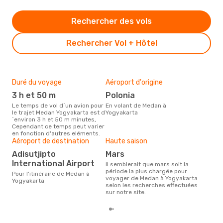
Rechercher des vols
Rechercher Vol + Hôtel
Duré du voyage
Aéroport d'origine
Bud
sim
3 h et 50 m
Polonia
18
Le temps de vol d´un avion pour
En volant de Medan à
le trajet Medan Yogyakarta est d
Yogyakarta
Le prix d'un billet d´avion Medan
´environ 3 h et 50 m minutes,
- Y
Cependant ce temps peut varier
´env
en fonction d'autres eléments.
basé
Aéroport de destination
Haute saison
Adisutjipto
mars
International Airport
Il semblerait que mars soit la
période la plus chargée pour
Pour l'itinéraire de Medan à
voyager de Medan à Yogyakarta
Yogyakarta
selon les recherches effectuées
sur notre site.