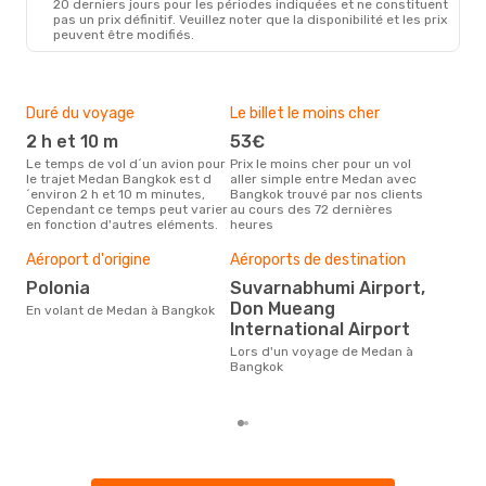
20 derniers jours pour les périodes indiquées et ne constituent
pas un prix définitif. Veuillez noter que la disponibilité et les prix
peuvent être modifiés.
Duré du voyage
Le billet le moins cher
Hau
2 h et 10 m
53€
m
Le temps de vol d´un avion pour
Prix le moins cher pour un vol
Il semblerait que mars soit la
le trajet Medan Bangkok est d
aller simple entre Medan avec
péri
´environ 2 h et 10 m minutes,
Bangkok trouvé par nos clients
voy
Cependant ce temps peut varier
au cours des 72 dernières
selo
en fonction d'autres eléments.
heures
sur 
Bud
sim
Aéroport d'origine
Aéroports de destination
83
Polonia
Suvarnabhumi Airport,
Don Mueang
Le prix d'un billet d´avion Medan
En volant de Medan à Bangkok
- B
International Airport
´env
Lors d'un voyage de Medan à
sur 
Bangkok