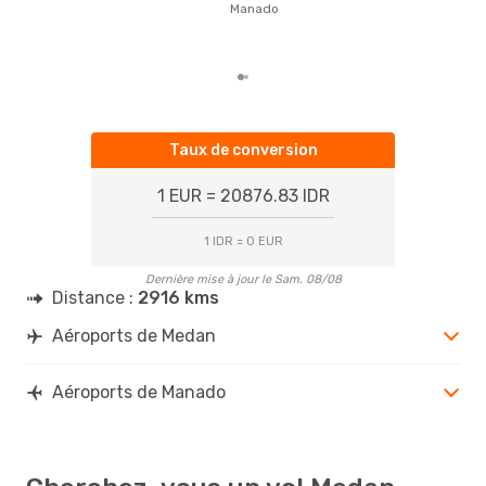
Manado
rése
des
dép
Taux de conversion
1 EUR = 20876.83 IDR
1 IDR = 0 EUR
Dernière mise à jour le Sam. 08/08
Distance :
2916 kms
Aéroports de Medan
Aéroports de Manado