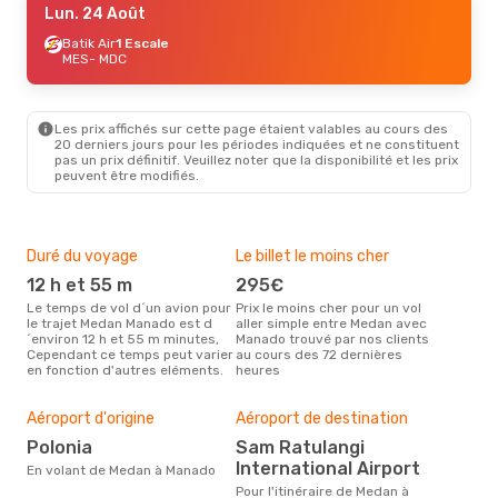
Lun. 24 Août
Batik Air
1 Escale
MES
- MDC
Les prix affichés sur cette page étaient valables au cours des
20 derniers jours pour les périodes indiquées et ne constituent
pas un prix définitif. Veuillez noter que la disponibilité et les prix
peuvent être modifiés.
Duré du voyage
Le billet le moins cher
Hau
12 h et 55 m
295€
m
Le temps de vol d´un avion pour
Prix le moins cher pour un vol
Il semblerait que mars soit la
le trajet Medan Manado est d
aller simple entre Medan avec
péri
´environ 12 h et 55 m minutes,
Manado trouvé par nos clients
voy
Cependant ce temps peut varier
au cours des 72 dernières
selo
en fonction d'autres eléments.
heures
sur 
Mei
rés
Aéroport d'origine
Aéroport de destination
a
Polonia
Sam Ratulangi
Selon des données en temps
International Airport
En volant de Medan à Manado
réel
Pour l'itinéraire de Medan à
popu