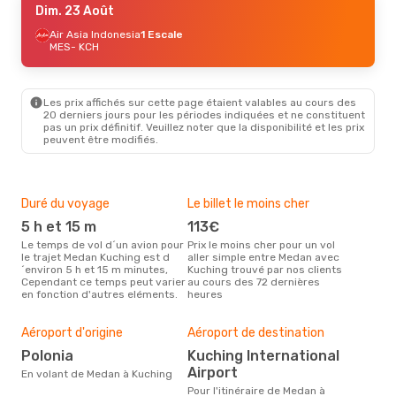
Dim. 23 Août
Air Asia Indonesia
1 Escale
MES
- KCH
Les prix affichés sur cette page étaient valables au cours des
20 derniers jours pour les périodes indiquées et ne constituent
pas un prix définitif. Veuillez noter que la disponibilité et les prix
peuvent être modifiés.
Duré du voyage
Le billet le moins cher
Hau
5 h et 15 m
113€
m
Le temps de vol d´un avion pour
Prix le moins cher pour un vol
Il semblerait que mars soit la
le trajet Medan Kuching est d
aller simple entre Medan avec
péri
´environ 5 h et 15 m minutes,
Kuching trouvé par nos clients
voy
Cependant ce temps peut varier
au cours des 72 dernières
selo
en fonction d'autres eléments.
heures
sur 
Mei
rés
Aéroport d'origine
Aéroport de destination
a
Polonia
Kuching International
Selon des données en temps
Airport
En volant de Medan à Kuching
réel
Pour l'itinéraire de Medan à
popu