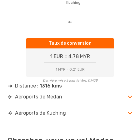
Kuching
rése
dest
dép
Taux de conversion
1 EUR = 4.78 MYR
1 MYR = 0.21 EUR
Dernière mise à jour le Ven. 07/08
Distance :
1316 kms
Aéroports de Medan
Aéroports de Kuching