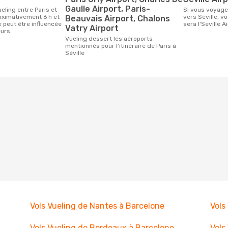
Gaulle Airport, Paris-
Si vous voyagez avec Vueling de Paris
roximativement 6 h et
vers Séville, v
Beauvais Airport, Chalons
 peut être influencée
sera l'Seville Ai
Vatry Airport
urs.
Vueling dessert les aéroports
mentionnés pour l'itinéraire de Paris à
Séville
Vols Vueling de Nantes à Barcelone
Vols
Vols Vueling de Bordeaux à Barcelone
Vols