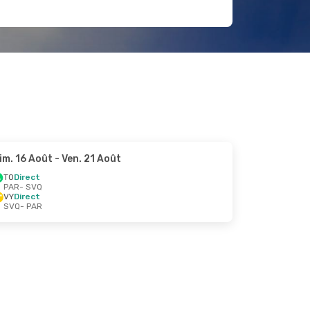
im. 16 Août
- Ven. 21 Août
TO
Direct
PAR
- SVQ
VY
Direct
SVQ
- PAR