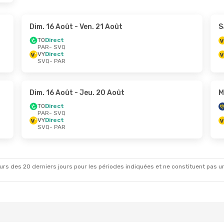
Dim. 16 Août
- Ven. 21 Août
S
TO
Direct
PAR
- SVQ
VY
Direct
SVQ
- PAR
Dim. 16 Août
- Jeu. 20 Août
M
TO
Direct
PAR
- SVQ
VY
Direct
SVQ
- PAR
rs des 20 derniers jours pour les périodes indiquées et ne constituent pas un pri