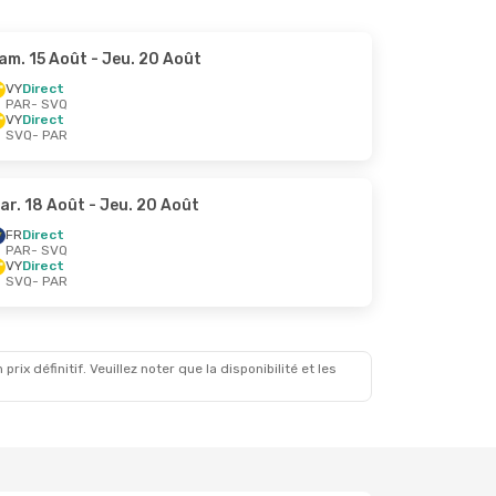
am. 15 Août
- Jeu. 20 Août
VY
Direct
PAR
- SVQ
VY
Direct
SVQ
- PAR
ar. 18 Août
- Jeu. 20 Août
FR
Direct
PAR
- SVQ
VY
Direct
SVQ
- PAR
x définitif. Veuillez noter que la disponibilité et les