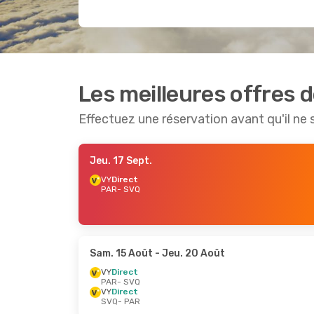
Les meilleures offres de
Effectuez une réservation avant qu'il ne 
Jeu. 17 Sept.
VY
Direct
PAR
- SVQ
Sam. 15 Août
- Jeu. 20 Août
VY
Direct
PAR
- SVQ
VY
Direct
SVQ
- PAR