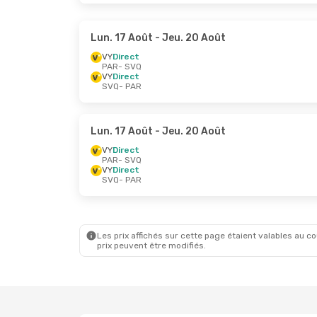
Lun. 17 Août
- Jeu. 20 Août
VY
Direct
PAR
- SVQ
VY
Direct
SVQ
- PAR
Lun. 17 Août
- Jeu. 20 Août
VY
Direct
PAR
- SVQ
VY
Direct
SVQ
- PAR
Les prix affichés sur cette page étaient valables au cou
prix peuvent être modifiés.