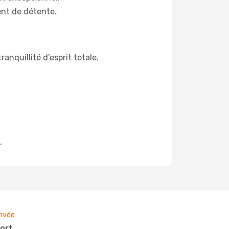
ent de détente.
anquillité d’esprit totale.
.
rivée
port