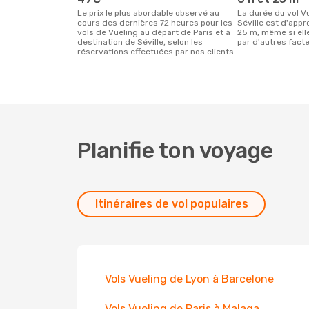
Le prix le plus abordable observé au
La durée du vol Vueling entre Paris et
cours des dernières 72 heures pour les
Séville est d'app
vols de Vueling au départ de Paris et à
25 m, même si elle
destination de Séville, selon les
par d'autres facte
réservations effectuées par nos clients.
Planifie ton voyage
Itinéraires de vol populaires
Vols Vueling de Lyon à Barcelone
Vols Vueling de Paris à Malaga