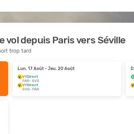
 vol depuis Paris vers Séville
soit trop tard
Lun. 17 Août
- Jeu. 20 Août
D
VY
Direct
PAR
- SVQ
VY
Direct
SVQ
- PAR