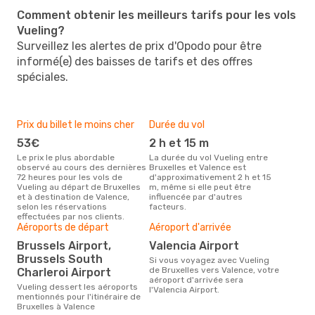
Comment obtenir les meilleurs tarifs pour les vols
Vueling?
Surveillez les alertes de prix d'Opodo pour être
informé(e) des baisses de tarifs et des offres
spéciales.
Prix du billet le moins cher
Durée du vol
53€
2 h et 15 m
Le prix le plus abordable
La durée du vol Vueling entre
observé au cours des dernières
Bruxelles et Valence est
72 heures pour les vols de
d'approximativement 2 h et 15
Vueling au départ de Bruxelles
m, même si elle peut être
et à destination de Valence,
influencée par d'autres
selon les réservations
facteurs.
effectuées par nos clients.
Aéroports de départ
Aéroport d'arrivée
Brussels Airport,
Valencia Airport
Brussels South
Si vous voyagez avec Vueling
de Bruxelles vers Valence, votre
Charleroi Airport
aéroport d'arrivée sera
Vueling dessert les aéroports
l'Valencia Airport.
mentionnés pour l'itinéraire de
Bruxelles à Valence