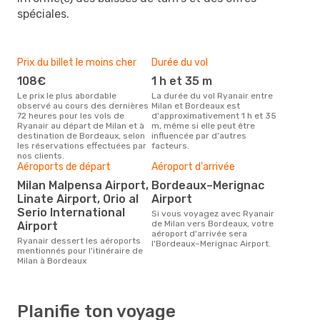
spéciales.
Prix du billet le moins cher
Durée du vol
108€
1 h et 35 m
Le prix le plus abordable
La durée du vol Ryanair entre
observé au cours des dernières
Milan et Bordeaux est
72 heures pour les vols de
d'approximativement 1 h et 35
Ryanair au départ de Milan et à
m, même si elle peut être
destination de Bordeaux, selon
influencée par d'autres
les réservations effectuées par
facteurs.
nos clients.
Aéroports de départ
Aéroport d'arrivée
Milan Malpensa Airport,
Bordeaux–Merignac
Linate Airport, Orio al
Airport
Serio International
Si vous voyagez avec Ryanair
de Milan vers Bordeaux, votre
Airport
aéroport d'arrivée sera
Ryanair dessert les aéroports
l'Bordeaux–Merignac Airport.
mentionnés pour l'itinéraire de
Milan à Bordeaux
Planifie ton voyage