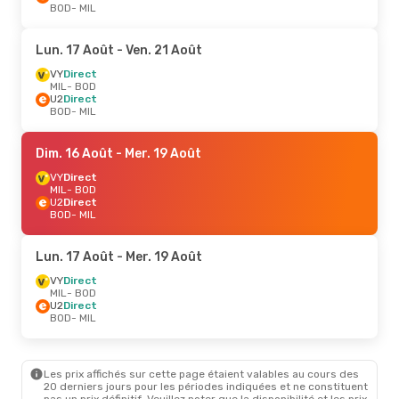
BOD
- MIL
Lun. 17 Août
- Ven. 21 Août
VY
Direct
MIL
- BOD
U2
Direct
BOD
- MIL
Dim. 16 Août
- Mer. 19 Août
VY
Direct
MIL
- BOD
U2
Direct
BOD
- MIL
Lun. 17 Août
- Mer. 19 Août
VY
Direct
MIL
- BOD
U2
Direct
BOD
- MIL
Les prix affichés sur cette page étaient valables au cours des
20 derniers jours pour les périodes indiquées et ne constituent
pas un prix définitif. Veuillez noter que la disponibilité et les prix