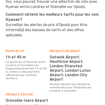
Oui, vous pouvez trouver une sélection de vols avec
Ryanair entre Londres et Grenoble sur Opodo.
Comment obtenir les meilleurs tarifs pour les vols
Ryanair?
Surveillez les alertes de prix d'Opodo pour être
informé(e) des baisses de tarifs et des offres
spéciales.
Durée du vol
Aéroports de départ
1 h et 45 m
Gatwick Airport,
Heathrow Airport,
La durée du vol Ryanair entre
Londres et Grenoble est
London Stansted
d'approximativement 1 h et 45
Airport, London Luton
m, même si elle peut être
Airport, London City
influencée par d'autres
facteurs.
Airport
Ryanair dessert les aéroports
mentionnés pour l'itinéraire de
Londres à Grenoble
Aéroport d'arrivée
Grenoble-Isere Airport