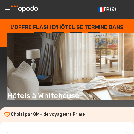
FR
(€)
L'OFFRE FLASH D'HÔTEL SE TERMINE DANS
--
:
--
:
--
:
--
JOURS
HEURES
MINUTES
SECONDES
Hôtels à Whitehouse
Choisi par 8M+ de voyageurs Prime