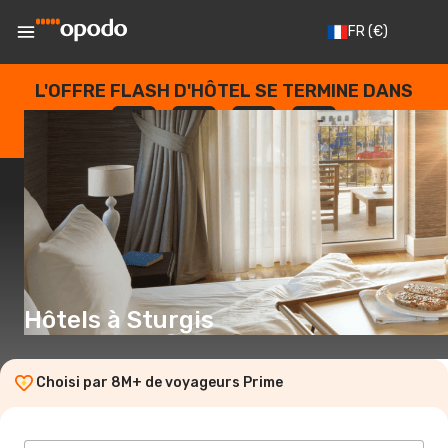
FR
(€)
L'OFFRE FLASH D'HÔTEL SE TERMINE DANS
--
:
--
:
--
:
--
JOURS
HEURES
MINUTES
SECONDES
Hôtels à Sturgis
Choisi par 8M+ de voyageurs Prime