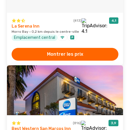
(413)
4,1
La Serena Inn
Morro Bay · 0,2 km depuis le centre-ville
Emplacement central
Montrer les prix
(816)
3,9
Best Western San Marcos Inn