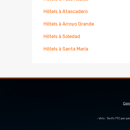
Hôtels à Atascadero
Hôtels à Arroyo Grande
Hôtels à Soledad
Hôtels à Santa María
Con
- Vols : Tarifs TTC par 