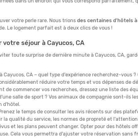
rnées dans un endroit qui vous correspond parfaitement, qu
ouver votre perle rare. Nous trions
des centaines d'hôtels 
e. Le logement parfait est à deux clics de vous !
r votre séjour à Cayucos, CA
iter toute surprise de dernière minute à Cayucos, CA, gardez
à Cayucos, CA – quel type d'expérience recherchez-vous ? C
 considérablement réduire votre temps et vos dépenses de d
t de commencer vos recherches, dressez une liste des équi
'une salle de sport ? Vos animaux de compagnie sont-ils les 
n d'hôtel.
renez le temps de consulter les avis récents sur des platef
 la qualité du service, les normes de propreté et l'attention
évus et les plans peuvent changer. Opter pour des hôtels off
euse. Cela vous permettra d'ajuster votre réservation sans 