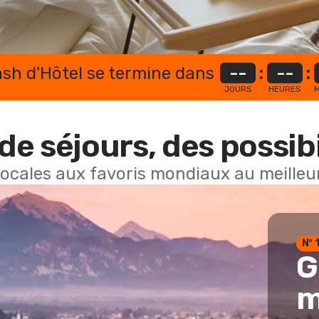
lash d'Hôtel se termine dans
--
:
--
:
JOURS
HEURES
M
de séjours, des possibi
locales aux favoris mondiaux au meilleur
Nº 
G
m