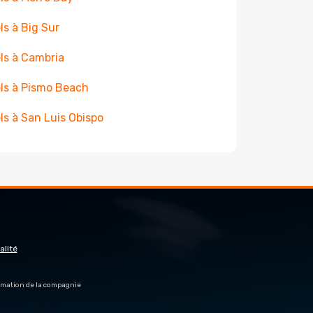
ls à Big Sur
ls à Cambria
ls à Pismo Beach
ls à San Luis Obispo
alité
firmation de la compagnie