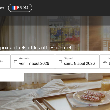
res
FR
(€)
prix actuels et les offres d'hôtel
Arrivée
Départ
I
Recherchez une destination ou un hôtel