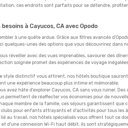
itation, ces endroits sont parfaits pour se détendre, profiter
os besoins à Cayucos, CA avec Opodo
ssembler à une quête ardue. Grâce aux filtres avancés d'Opo
oici quelques-unes des options que vous découvrirez dans no
ous réveiller avec des vues imprenables, savourer des dîn
lection soignée promet des expériences de voyage inégalée
 le style distinctif vous attirent, nos hôtels boutique sauro
ffrent une expérience beaucoup plus intime et mémorable.
ous avez hâte d'explorer Cayucos, CA sans vous ruiner. Des
vous permettent de réaffecter vos économies pour de nouvell
aque membre de la famille, ces séjours garantissent que ch
lubs pour enfants attrayants et d'activités pour tous les 
lié au travail, nos hôtels spécialisés vous offrent tout ce d
on et d'une connexion Wi-Fi haut débit, ils sont stratégique