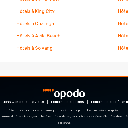
Hôtels à King City
Hôte
Hôtels à Coalinga
Hôte
Hôtels à Avila Beach
Hôte
Hôtels à Solvang
Hôte
ditions Générales de vente
Politique de cookies
Politique de confidenti
* Selon les conditions tarifaires propres à chaque produit et précisées ci-après :
personne et « à partir de », valables à certaines dates, sous réserve de disponibilité et de con
aérienne