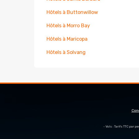
Hôtels à Buttonwillow
Hôtels à Morro Bay
Hôtels à Maricopa
Hôtels à Solvang
Con
- Vols : Tarifs TTC par 