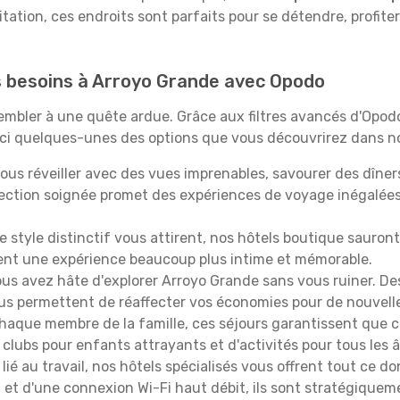
itation, ces endroits sont parfaits pour se détendre, profiter
os besoins à Arroyo Grande avec Opodo
ssembler à une quête ardue. Grâce aux filtres avancés d'Opo
oici quelques-unes des options que vous découvrirez dans no
ous réveiller avec des vues imprenables, savourer des dîn
lection soignée promet des expériences de voyage inégalée
 le style distinctif vous attirent, nos hôtels boutique sauro
ffrent une expérience beaucoup plus intime et mémorable.
ous avez hâte d'explorer Arroyo Grande sans vous ruiner. D
vous permettent de réaffecter vos économies pour de nouvell
aque membre de la famille, ces séjours garantissent que ch
lubs pour enfants attrayants et d'activités pour tous les 
lié au travail, nos hôtels spécialisés vous offrent tout ce d
on et d'une connexion Wi-Fi haut débit, ils sont stratégique