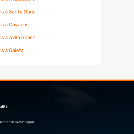
ls à Santa María
ls à Cayucos
ls à Avila Beach
ls à Goleta
alité
firmation de la compagnie