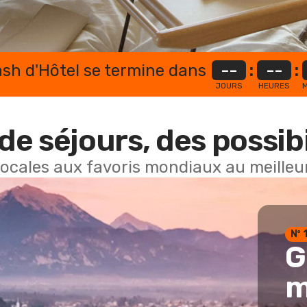
lash d'Hôtel se termine dans
--
:
--
:
JOURS
HEURES
M
de séjours, des possibi
locales aux favoris mondiaux au meilleur
Nº 
G
m