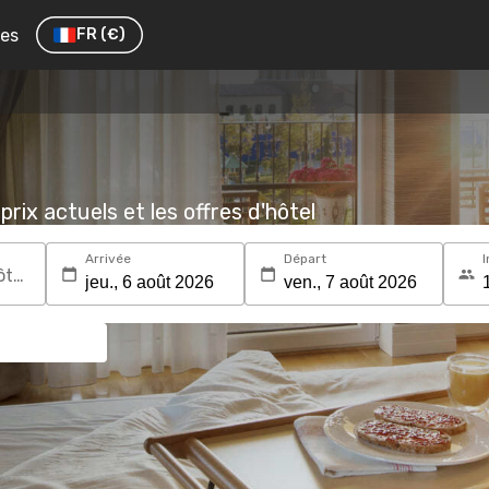
res
FR
(€)
prix actuels et les offres d'hôtel
Arrivée
Départ
I
Recherchez une destination ou un hôtel