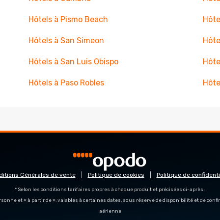
Hôtels à Pismo Beach
Hôte
Hôtels à San Simeon
Hôte
Hôtels à San Luis Obispo
Hôte
Hôtels à Paso Robles
Hôte
ditions Générales de vente
Politique de cookies
Politique de confidenti
* Selon les conditions tarifaires propres à chaque produit et précisées ci-après :
personne et « à partir de », valables à certaines dates, sous réserve de disponibilité et de con
aérienne