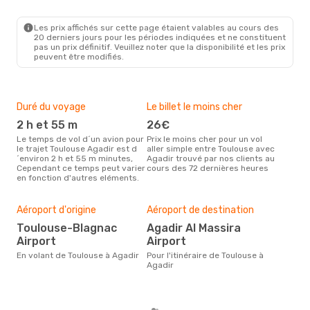
TLS
- AGA
Ryanair
Direct
AGA
- TLS
Les prix affichés sur cette page étaient valables au cours des
20 derniers jours pour les périodes indiquées et ne constituent
pas un prix définitif. Veuillez noter que la disponibilité et les prix
peuvent être modifiés.
Duré du voyage
Le billet le moins cher
Hau
2 h et 55 m
26€
m
Le temps de vol d´un avion pour
Prix le moins cher pour un vol
Il semblerait que mars soit la
le trajet Toulouse Agadir est d
aller simple entre Toulouse avec
péri
´environ 2 h et 55 m minutes,
Agadir trouvé par nos clients au
voy
Cependant ce temps peut varier
cours des 72 dernières heures
selo
en fonction d'autres eléments.
sur 
Bud
sim
Aéroport d'origine
Aéroport de destination
20
Toulouse-Blagnac
Agadir Al Massira
Le prix d'un billet d´avion
Airport
Airport
Tou
En volant de Toulouse à Agadir
Pour l'itinéraire de Toulouse à
est 
Agadir
étan
moi