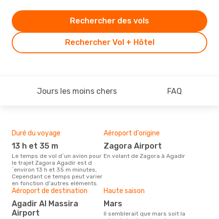
Rechercher des vols
Rechercher Vol + Hôtel
Jours les moins chers
FAQ
Duré du voyage
Aéroport d'origine
Bud
sim
13 h et 35 m
Zagora Airport
17
Le temps de vol d´un avion pour
En volant de Zagora à Agadir
le trajet Zagora Agadir est d
Le prix d'un billet d´avion Zagora
´environ 13 h et 35 m minutes,
- A
Cependant ce temps peut varier
´env
en fonction d'autres eléments.
sur 
Aéroport de destination
Haute saison
Agadir Al Massira
mars
Airport
Il semblerait que mars soit la