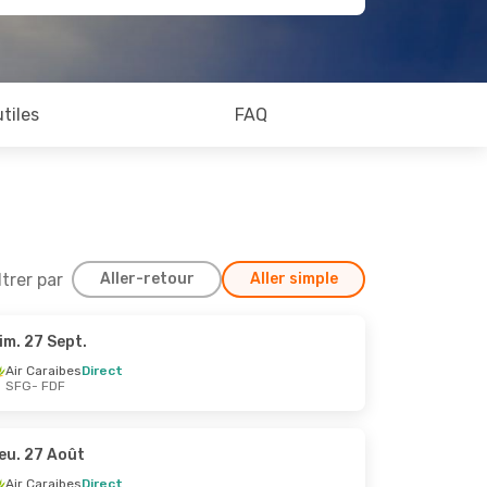
utiles
FAQ
ltrer par
Aller-retour
Aller simple
im. 27 Sept.
8 Août
Air Caraibes
Direct
SFG
- FDF
eu. 27 Août
Air Caraibes
Direct