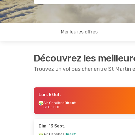
Meilleures offres
Découvrez les meilleur
Trouvez un vol pas cher entre St Martin
Lun. 5 Oct.
Ven. 4 Sept.
- Mar. 8 Sept.
Mar. 8 Se
Air Caraibes
Direct
SFG
- FDF
Air Caraibes
Direct
Air Cara
SFG
- FDF
SFG
- FD
Air Caraibes
Direct
Air Cara
FDF
- SFG
FDF
- SF
Dim. 13 Sept.
Air Caraibes
Direct