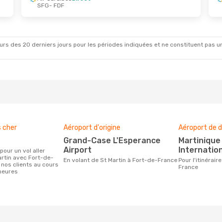
SFG
- FDF
rs des 20 derniers jours pour les périodes indiquées et ne constituent pas un pri
s cher
Aéroport d'origine
Aéroport de d
Grand-Case L'Esperance
Martinique Aimé Césaire
Airport
Internation
artin avec Fort-de-
En volant de St Martin à Fort-de-France
Pour l'itinéraire de St Martin à Fort-de-
 nos clients au cours
France
heures