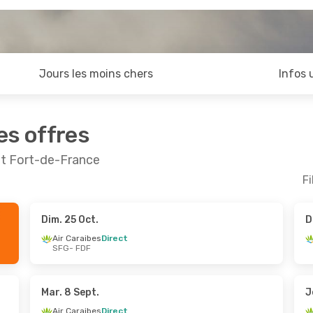
Jours les moins chers
Infos 
es offres
 et Fort-de-France
Fi
Dim. 25 Oct.
D
pt.
- Mar. 8 Sept.
Lun. 24 Août
- Ven. 2
Air Caraibes
Direct
SFG
- FDF
ibes
Direct
Air Caraibes
Direct
F
SFG
- FDF
ibes
Direct
Air Caraibes
Direct
G
FDF
- SFG
Mar. 8 Sept.
J
Air Caraibes
Direct