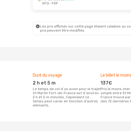
SFG
- FDF
Les prix affichés sur cette page étaient valables au cou
prix peuvent être modifiés.
Duré du voyage
Le billet le moin
2 h et 5 m
137€
Le temps de vol d´un avion pour le trajet
Prix le moins cher pour un vol aller
St Martin Fort-de-France est d´environ
simple entre St M
2 h et 5 m minutes, Cependant ce
France trouvé par
temps peut varier en fonction d'autres
des 72 dernières 
eléments.