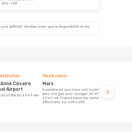
SFG
- FDF
x définitif. Veuillez noter que la disponibilité et les
estination
Haute saison
Compagnies
ce voyage
mars
Air Caraibes, Hahn Air
al Airport
Il semblerait que mars soit la période la
Technolo
plus chargée pour voyager de St Martin
à Fort-de-France selon les recherches
Les compagnie(s) aérienne(s)
effectuées sur notre site.
effectuant d
Fort-de-Fra