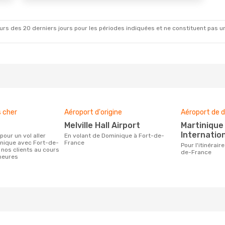
rs des 20 derniers jours pour les périodes indiquées et ne constituent pas un pri
s cher
Aéroport d'origine
Aéroport de d
Melville Hall Airport
Martinique Aimé Césaire
Internation
En volant de Dominique à Fort-de-
inique avec Fort-de-
France
Pour l'itinéraire de Dominique à Fort-
 nos clients au cours
de-France
heures