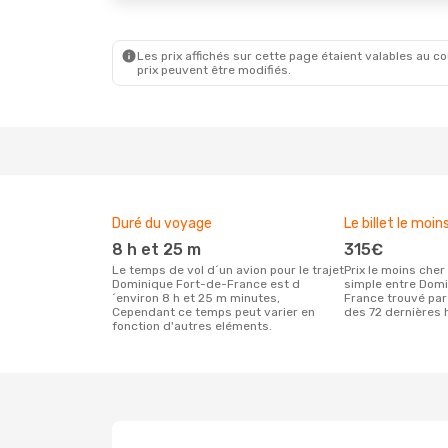
Les prix affichés sur cette page étaient valables au cou
prix peuvent être modifiés.
Duré du voyage
Le billet le moin
8 h et 25 m
315€
Le temps de vol d´un avion pour le trajet
Prix le moins cher pour un vol aller
Dominique Fort-de-France est d
simple entre Dom
´environ 8 h et 25 m minutes,
France trouvé par
Cependant ce temps peut varier en
des 72 dernières 
fonction d'autres eléments.