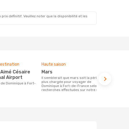
x définitif. Veuillez noter que la disponibilité et les
estination
Haute saison
Budget moy
mars
474 €
al Airport
Il semblerait que mars soit la période la
Le prix d'un billet d´avion Dominique -
plus chargée pour voyager de
Fort-de-Fra
Dominique à Fort-de-France selon les
´environ 474
recherches effectuées sur notre site.
les 6 dernie