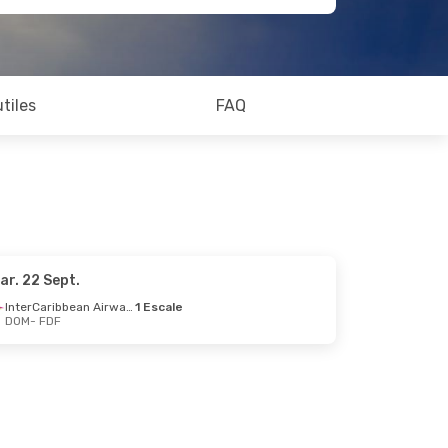
utiles
FAQ
ar. 22 Sept.
InterCaribbean Airways
1 Escale
DOM
- FDF