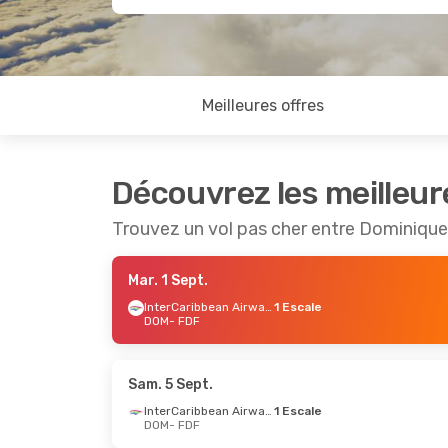
Meilleures offres
Découvrez les meilleur
Trouvez un vol pas cher entre Dominiqu
Mar. 1 Sept.
InterCaribbean Airways
1 Escale
DOM
- FDF
Sam. 5 Sept.
InterCaribbean Airways
1 Escale
DOM
- FDF