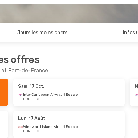
Jours les moins chers
Infos 
es offres
e et Fort-de-France
Sam. 17 Oct.
M
InterCaribbean Airways
1 Escale
DOM
- FDF
Lun. 17 Août
Windward Island Airways
1 Escale
DOM
- FDF