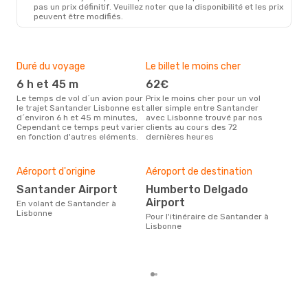
pas un prix définitif. Veuillez noter que la disponibilité et les prix
peuvent être modifiés.
Duré du voyage
Le billet le moins cher
Hau
6 h et 45 m
62€
m
Le temps de vol d´un avion pour
Prix le moins cher pour un vol
Il semblerait que mars soit la
le trajet Santander Lisbonne est
aller simple entre Santander
péri
d´environ 6 h et 45 m minutes,
avec Lisbonne trouvé par nos
voy
Cependant ce temps peut varier
clients au cours des 72
Lis
en fonction d'autres eléments.
dernières heures
effe
Mei
rés
Aéroport d'origine
Aéroport de destination
a
Santander Airport
Humberto Delgado
Airport
Selon des données en temps
En volant de Santander à
réel
Lisbonne
Pour l'itinéraire de Santander à
popu
Lisbonne
rése
dest
dép