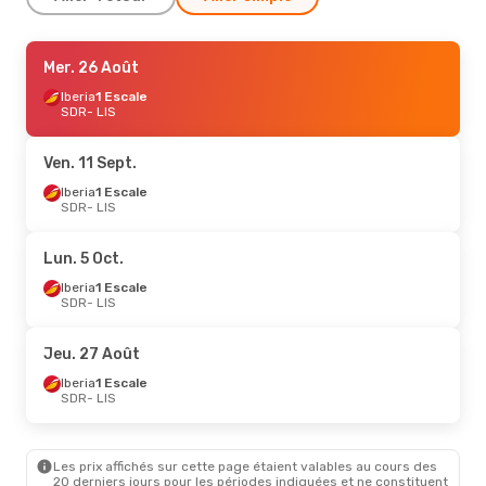
Ven. 11 Sept.
Mer. 26 Août
- Ven. 18 Sept.
Iberia
Iberia
1 Escale
1 Escale
SDR
SDR
- LIS
- LIS
Vueling
1 Escale
LIS
- SDR
Ven. 11 Sept.
Jeu. 20 Août
Iberia
1 Escale
- Dim. 23 Août
SDR
- LIS
Iberia
1 Escale
SDR
- LIS
Iberia
1 Escale
Lun. 5 Oct.
LIS
- SDR
Iberia
1 Escale
SDR
- LIS
Jeu. 27 Août
Iberia
1 Escale
SDR
- LIS
Les prix affichés sur cette page étaient valables au cours des
20 derniers jours pour les périodes indiquées et ne constituent