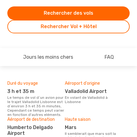
Rechercher des vols
Rechercher Vol + Hôtel
Jours les moins chers
FAQ
Duré du voyage
Aéroport d'origine
Bud
sim
3 h et 35 m
Valladolid Airport
2
Le temps de vol d´un avion pour
En volant de Valladolid à
le trajet Valladolid Lisbonne est
Lisbonne
Le prix d'un billet d´avion
d´environ 3 h et 35 m minutes,
Vall
Cependant ce temps peut varier
Opo
en fonction d'autres eléments.
prix
Aéroport de destination
Haute saison
der
Humberto Delgado
mars
Airport
Il semblerait que mars soit la