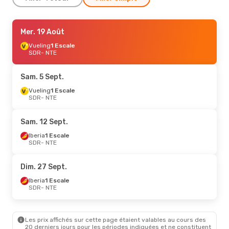
Sam. 10 Oct.
Mer. 19 Août
- Lun. 12 Oct.
Iberia
Vueling
1 Escale
1 Escale
SDR
SDR
- NTE
- NTE
Vueling
1 Escale
NTE
- SDR
Sam. 5 Sept.
Vueling
1 Escale
SDR
- NTE
Sam. 12 Sept.
Iberia
1 Escale
SDR
- NTE
Dim. 27 Sept.
Iberia
1 Escale
SDR
- NTE
Les prix affichés sur cette page étaient valables au cours des
20 derniers jours pour les périodes indiquées et ne constituent