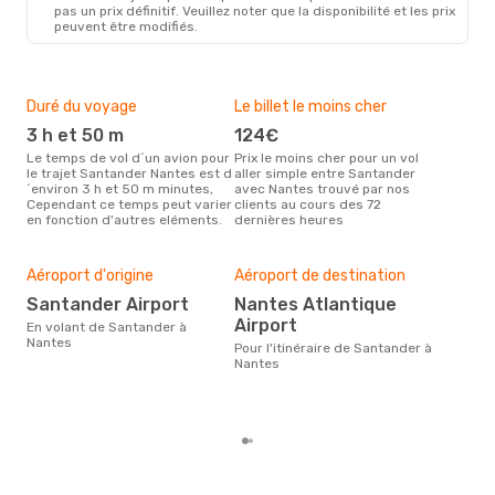
pas un prix définitif. Veuillez noter que la disponibilité et les prix
peuvent être modifiés.
Duré du voyage
Le billet le moins cher
Hau
3 h et 50 m
124€
m
Le temps de vol d´un avion pour
Prix le moins cher pour un vol
Il semblerait que mars soit la
le trajet Santander Nantes est d
aller simple entre Santander
péri
´environ 3 h et 50 m minutes,
avec Nantes trouvé par nos
voy
Cependant ce temps peut varier
clients au cours des 72
selo
en fonction d'autres eléments.
dernières heures
sur 
Mei
rés
Aéroport d'origine
Aéroport de destination
m
Santander Airport
Nantes Atlantique
Airport
Selon des données en temps
En volant de Santander à
réel
Nantes
Pour l'itinéraire de Santander à
plus
Nantes
rése
dest
dép