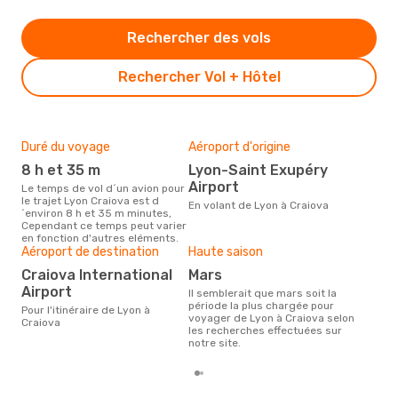
Rechercher des vols
Rechercher Vol + Hôtel
Duré du voyage
Aéroport d'origine
Bud
sim
8 h et 35 m
Lyon-Saint Exupéry
3
Airport
Le temps de vol d´un avion pour
le trajet Lyon Craiova est d
Le prix d'un billet d´avion Lyon -
En volant de Lyon à Craiova
´environ 8 h et 35 m minutes,
Cra
Cependant ce temps peut varier
´env
en fonction d'autres eléments.
basé
Aéroport de destination
Haute saison
Craiova International
mars
Airport
Il semblerait que mars soit la
période la plus chargée pour
Pour l'itinéraire de Lyon à
voyager de Lyon à Craiova selon
Craiova
les recherches effectuées sur
notre site.