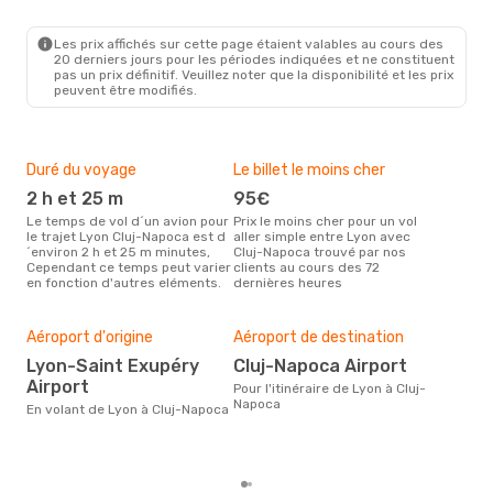
LYS
- CLJ
Lufthansa
1 Escale
CLJ
- LYS
Les prix affichés sur cette page étaient valables au cours des
20 derniers jours pour les périodes indiquées et ne constituent
pas un prix définitif. Veuillez noter que la disponibilité et les prix
peuvent être modifiés.
Duré du voyage
Le billet le moins cher
Hau
2 h et 25 m
95€
m
Le temps de vol d´un avion pour
Prix le moins cher pour un vol
Il semblerait que mars soit la
le trajet Lyon Cluj-Napoca est d
aller simple entre Lyon avec
péri
´environ 2 h et 25 m minutes,
Cluj-Napoca trouvé par nos
voy
Cependant ce temps peut varier
clients au cours des 72
selo
en fonction d'autres eléments.
dernières heures
sur 
Bud
sim
Aéroport d'origine
Aéroport de destination
23
Lyon-Saint Exupéry
Cluj-Napoca Airport
Le prix d'un billet d´avion Lyon -
Airport
Clu
Pour l'itinéraire de Lyon à Cluj-
´env
Napoca
En volant de Lyon à Cluj-Napoca
basé