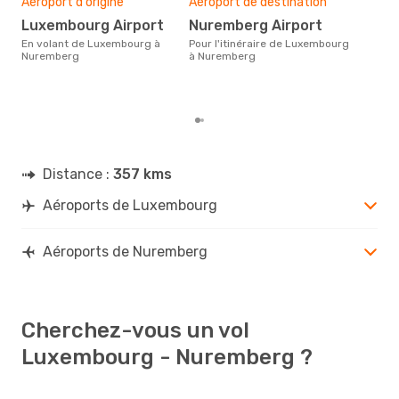
Aéroport d'origine
Aéroport de destination
d
Luxembourg Airport
Nuremberg Airport
Selon des données en temps
réel
En volant de Luxembourg à
Pour l'itinéraire de Luxembourg
plus
Nuremberg
à Nuremberg
rése
des
dép
Distance :
357 kms
Aéroports de Luxembourg
Aéroports de Nuremberg
Cherchez-vous un vol
Luxembourg - Nuremberg ?