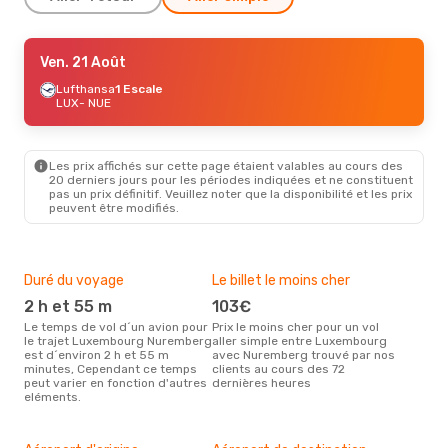
Jeu. 20 Août
Ven. 21 Août
- Lun. 24 Août
Lufthansa
Lufthansa
1 Escale
1 Escale
LUX
LUX
- NUE
- NUE
Lufthansa
1 Escale
NUE
- LUX
Les prix affichés sur cette page étaient valables au cours des
20 derniers jours pour les périodes indiquées et ne constituent
pas un prix définitif. Veuillez noter que la disponibilité et les prix
peuvent être modifiés.
Duré du voyage
Le billet le moins cher
Hau
2 h et 55 m
103€
m
Le temps de vol d´un avion pour
Prix le moins cher pour un vol
Il semblerait que mars soit la
le trajet Luxembourg Nuremberg
aller simple entre Luxembourg
péri
est d´environ 2 h et 55 m
avec Nuremberg trouvé par nos
voy
minutes, Cependant ce temps
clients au cours des 72
Nur
peut varier en fonction d'autres
dernières heures
effe
eléments.
Mei
rés