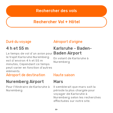
Rechercher des vols
Rechercher Vol + Hôtel
Duré du voyage
Aéroport d'origine
Bud
sim
4 h et 55 m
Karlsruhe - Baden-
30
Baden Airport
Le temps de vol d´un avion pour
le trajet Karlsruhe Nuremberg
Le prix d'un billet d´avion
En volant de Karlsruhe à
est d´environ 4 h et 55 m
Kar
Nuremberg
minutes, Cependant ce temps
Opod
peut varier en fonction d'autres
prix
eléments.
der
Aéroport de destination
Haute saison
Nuremberg Airport
mars
Pour l'itinéraire de Karlsruhe à
Il semblerait que mars soit la
Nuremberg
période la plus chargée pour
voyager de Karlsruhe à
Nuremberg selon les recherches
effectuées sur notre site.