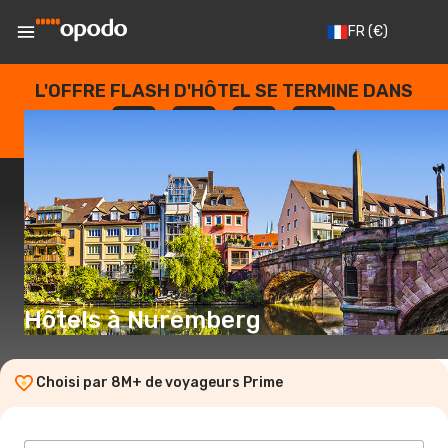
FR
(€)
L'OFFRE FLASH D'HÔTEL SE TERMINE DANS
--
:
--
:
--
:
--
JOURS
HEURES
MINUTES
SECONDES
Hôtels à Nuremberg
Choisi par 8M+ de voyageurs Prime