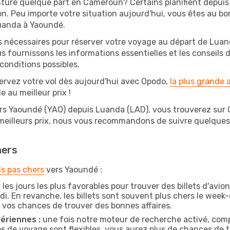
ture quelque part en Cameroun? Certains planifient depui
on. Peu importe votre situation aujourd'hui, vous êtes au 
Luanda à Yaoundé.
s nécessaires pour réserver votre voyage au départ de Luand
s fournissons les informations essentielles et les conseils
conditions possibles.
ervez votre vol dès aujourd'hui avec Opodo,
la plus grande
e au meilleur prix !
ers Yaoundé (YAO) depuis Luanda (LAD), vous trouverez sur Opo
 meilleurs prix, nous vous recommandons de suivre quelque
hers
ls pas chers
vers Yaoundé :
:
les jours les plus favorables pour trouver des billets d'avi
di. En revanche, les billets sont souvent plus chers le week
vos chances de trouver des bonnes affaires.
ériennes :
une fois notre moteur de recherche activé, comp
tes de voyage sont flexibles, vous aurez plus de chances de tr