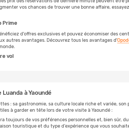
les prix des réservations de dernière minute peuvent être pl
menter vos chances de trouver une bonne affaire, essayez d
o Prime
éficiez d'offres exclusives et pouvez économiser des centai
eux autres avantages. Découvrez tous les avantages d'
Opod
monde.
re vol
de Luanda à Yaoundé
es : sa gastronomie, sa culture locale riche et variée, son
iles à garder en tête lors de votre visite à Yaoundé :
 toujours de vos préférences personnelles et, bien sûr, du
 saison touristique et du type d’expérience que vous souhaite