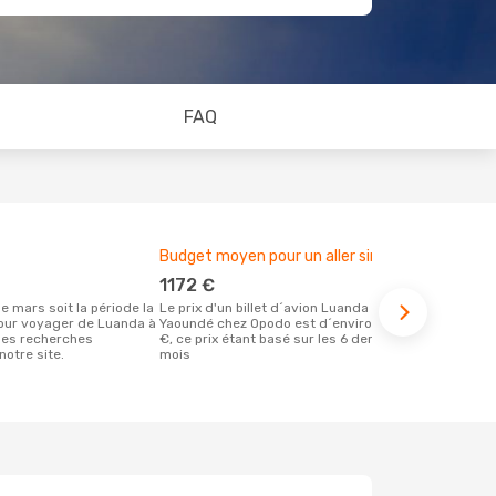
FAQ
Budget moyen pour un aller simple
Meilleur m
1172 €
mars
Le prix d'un billet d´avion Luanda -
Selon des données en temps réel,
our voyager de Luanda à
Yaoundé chez Opodo est d´environ 1172
septembre e
les recherches
€, ce prix étant basé sur les 6 derniers
populaire po
notre site.
mois
réservervati
Yaoundé et 