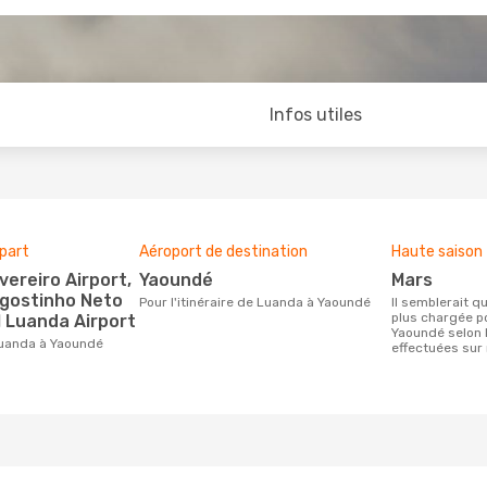
Infos utiles
part
Aéroport de destination
Haute saison
Yaoundé
mars
Agostinho Neto
Pour l'itinéraire de Luanda à Yaoundé
Il semblerait que mars soit la période la
plus chargée p
l Luanda Airport
Yaoundé selon 
 Luanda à Yaoundé
effectuées sur 