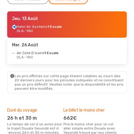
Mar. 25 Août
Jeu. 13 Août
- Ven. 28 Août
Hahn Air Systems
Hahn Air Systems
1 Escale
1 Escale
DLA
DLA
- YAO
- YAO
Hahn Air Systems
1 Escale
YAO
- DLA
Mer. 26 Août
Jeu. 13 Août
Air Cote D Ivoire
- Mer. 19 Août
1 Escale
DLA
- YAO
Hahn Air Systems
1 Escale
DLA
- YAO
Hahn Air Systems
2 Escales
YAO
- DLA
Les prix affichés sur cette page étaient valables au cours des
20 derniers jours pour les périodes indiquées et ne constituent
pas un prix définitif. Veuillez noter que la disponibilité et les prix
peuvent être modifiés.
Duré du voyage
Le billet le moins cher
Hau
26 h et 30 m
662€
m
Le temps de vol d´un avion pour
Prix le moins cher pour un vol
Il semblerait que mars soit la
le trajet Douala Yaoundé est d
aller simple entre Douala avec
péri
´environ 26 h et 30 m minutes,
Yaoundé trouvé par nos clients
voy