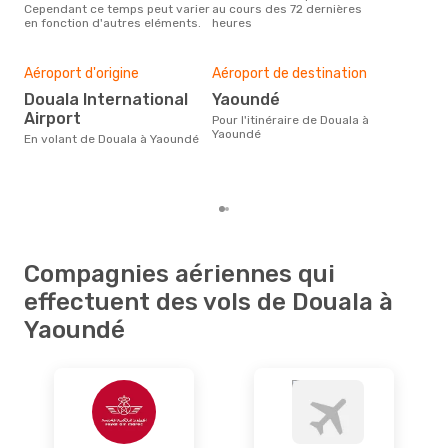
Cependant ce temps peut varier
au cours des 72 dernières
selo
en fonction d'autres eléments.
heures
sur 
Mei
rés
Aéroport d'origine
Aéroport de destination
m
Douala International
Yaoundé
Selon des données en temps
Airport
réel
Pour l'itinéraire de Douala à
plus
Yaoundé
En volant de Douala à Yaoundé
rése
dest
dép
Compagnies aériennes qui
effectuent des vols de Douala à
Yaoundé