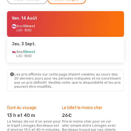
Sam. 24 Oct.
Ven. 14 Août
- Sam. 24 Oct.
Sncf
Sncf
Direct
Direct
LIG
LIG
- BOD
- BOD
Sncf
1 Escale
BOD
- LIG
Jeu. 3 Sept.
Sncf
Direct
LIG
- BOD
Les prix affichés sur cette page étaient valables au cours des
20 derniers jours pour les périodes indiquées et ne constituent
pas un prix définitif. Veuillez noter que la disponibilité et les prix
peuvent être modifiés.
Duré du voyage
Le billet le moins cher
Hau
13 h et 40 m
26€
m
Le temps de vol d´un avion pour
Prix le moins cher pour un vol
Il semblerait que mars soit la
le trajet Limoges Bordeaux est
aller simple entre Limoges avec
péri
d´environ 13 h et 40 m minutes,
Bordeaux trouvé par nos clients
voy