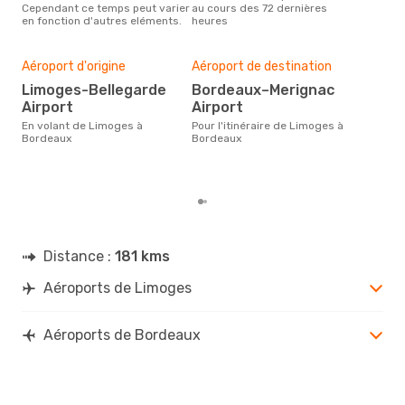
Cependant ce temps peut varier
au cours des 72 dernières
selo
en fonction d'autres eléments.
heures
sur 
Mei
rés
Aéroport d'origine
Aéroport de destination
n
Limoges-Bellegarde
Bordeaux–Merignac
Airport
Airport
Selon des données en temps
réel
En volant de Limoges à
Pour l'itinéraire de Limoges à
plus
Bordeaux
Bordeaux
rése
dest
dép
Distance :
181 kms
Aéroports de Limoges
Aéroports de Bordeaux