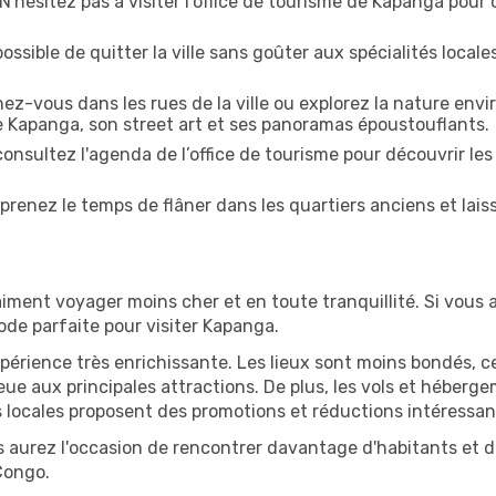
ésitez pas à visiter l'office de tourisme de Kapanga pour ob
ossible de quitter la ville sans goûter aux spécialités local
z-vous dans les rues de la ville ou explorez la nature envi
e Kapanga, son street art et ses panoramas époustouflants.
onsultez l'agenda de l’office de tourisme pour découvrir les
prenez le temps de flâner dans les quartiers anciens et lais
iment voyager moins cher et en toute tranquillité. Si vous a
iode parfaite pour visiter Kapanga.
périence très enrichissante. Les lieux sont moins bondés, c
ueue aux principales attractions. De plus, les vols et héber
 locales proposent des promotions et réductions intéressan
 aurez l'occasion de rencontrer davantage d'habitants et de
Congo.