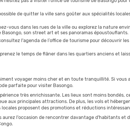
ésitez pas à visiter l'office de tourisme de Basongo pour o
ossible de quitter la ville sans goûter aux spécialités local
z-vous dans les rues de la ville ou explorez la nature envi
e Basongo, son street art et ses panoramas époustouflants.
onsultez l'agenda de l’office de tourisme pour découvrir les
prenez le temps de flâner dans les quartiers anciens et lais
iment voyager moins cher et en toute tranquillité. Si vous a
iode parfaite pour visiter Basongo.
périence très enrichissante. Les lieux sont moins bondés, c
ueue aux principales attractions. De plus, les vols et héber
 locales proposent des promotions et réductions intéressan
 aurez l'occasion de rencontrer davantage d'habitants et de
Congo.