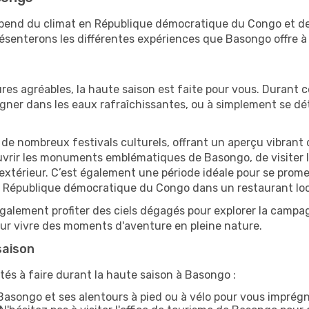
épend du climat en République démocratique du Congo et de
senterons les différentes expériences que Basongo offre à 
res agréables, la haute saison est faite pour vous. Durant ce
aigner dans les eaux rafraîchissantes, ou à simplement se 
e de nombreux festivals culturels, offrant un aperçu vibrant 
ouvrir les monuments emblématiques de Basongo, de visiter le
érieur. C’est également une période idéale pour se promener
e République démocratique du Congo dans un restaurant loc
alement profiter des ciels dégagés pour explorer la campag
pour vivre des moments d'aventure en pleine nature.
saison
tés à faire durant la haute saison à Basongo :
asongo et ses alentours à pied ou à vélo pour vous imprég