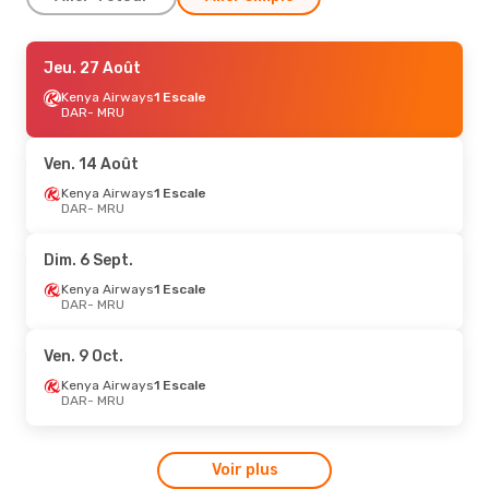
Mer. 30 Sept.
Jeu. 27 Août
- Sam. 10 Oct.
Kenya Airways
Kenya Airways
1 Escale
1 Escale
DAR
DAR
- MRU
- MRU
Kenya Airways
1 Escale
MRU
- DAR
Ven. 14 Août
Kenya Airways
1 Escale
DAR
- MRU
Dim. 6 Sept.
Kenya Airways
1 Escale
DAR
- MRU
Ven. 9 Oct.
Kenya Airways
1 Escale
DAR
- MRU
Voir plus