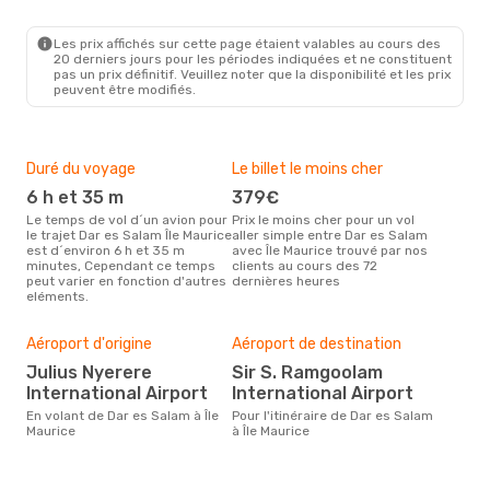
Les prix affichés sur cette page étaient valables au cours des
20 derniers jours pour les périodes indiquées et ne constituent
pas un prix définitif. Veuillez noter que la disponibilité et les prix
peuvent être modifiés.
Duré du voyage
Le billet le moins cher
Hau
6 h et 35 m
379€
m
Le temps de vol d´un avion pour
Prix le moins cher pour un vol
Il semblerait que mars soit la
le trajet Dar es Salam Île Maurice
aller simple entre Dar es Salam
péri
est d´environ 6 h et 35 m
avec Île Maurice trouvé par nos
voya
minutes, Cependant ce temps
clients au cours des 72
Maur
peut varier en fonction d'autres
dernières heures
effe
eléments.
Mei
rés
Aéroport d'origine
Aéroport de destination
o
Julius Nyerere
Sir S. Ramgoolam
Selon des données en temps
International Airport
International Airport
réel
En volant de Dar es Salam à Île
Pour l'itinéraire de Dar es Salam
popu
Maurice
à Île Maurice
rése
dest
dép