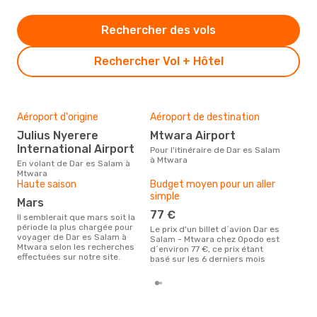
Rechercher des vols
Rechercher Vol + Hôtel
Aéroport d'origine
Aéroport de destination
Mei
rés
Julius Nyerere
Mtwara Airport
ju
International Airport
Pour l'itinéraire de Dar es Salam
à Mtwara
Selon des données en temps
En volant de Dar es Salam à
réel
Mtwara
popu
Haute saison
Budget moyen pour un aller
rése
simple
mars
dest
dép
77 €
Il semblerait que mars soit la
période la plus chargée pour
Le prix d'un billet d´avion Dar es
voyager de Dar es Salam à
Salam - Mtwara chez Opodo est
Mtwara selon les recherches
d´environ 77 €, ce prix étant
effectuées sur notre site.
basé sur les 6 derniers mois