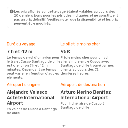
Les prix affichés sur cette page étaient valables au cours des
20 derniers jours pour les périodes indiquées et ne constituent
pas un prix définitif. Veuillez noter que la disponibilité et les prix
peuvent être modifiés.
Duré du voyage
Le billet le moins cher
Hau
7 h et 42 m
95€
m
Le temps de vol d´un avion pour
Prix le moins cher pour un vol
Il semblerait que mars soit la
le trajet Cusco Santiago de chile
aller simple entre Cusco avec
péri
est d´environ 7 h et 42 m
Santiago de chile trouvé par nos
voy
minutes, Cependant ce temps
clients au cours des 72
chil
peut varier en fonction d'autres
dernières heures
effe
eléments.
Bud
sim
Aéroport d'origine
Aéroport de destination
15
Alejandro Velasco
Arturo Merino Benítez
Le prix d'un billet d´avion Cusco
Astete International
International Airport
- Sa
Airport
Pour l'itinéraire de Cusco à
est 
Santiago de chile
étan
En volant de Cusco à Santiago
moi
de chile