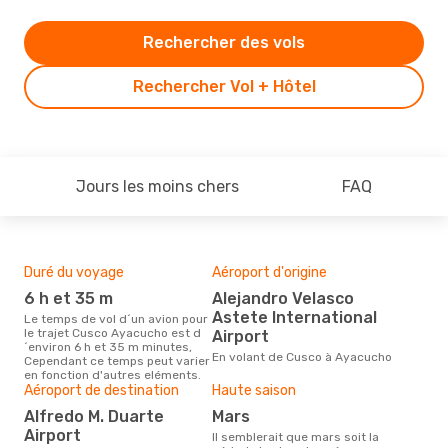
Rechercher des vols
Rechercher Vol + Hôtel
Jours les moins chers
FAQ
Duré du voyage
Aéroport d'origine
Bud
sim
6 h et 35 m
Alejandro Velasco
11
Astete International
Le temps de vol d´un avion pour
le trajet Cusco Ayacucho est d
Airport
Le prix d'un billet d´avion Cusco
´environ 6 h et 35 m minutes,
- A
En volant de Cusco à Ayacucho
Cependant ce temps peut varier
´env
en fonction d'autres eléments.
basé
Aéroport de destination
Haute saison
Alfredo M. Duarte
mars
Airport
Il semblerait que mars soit la