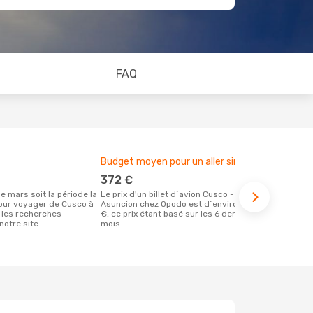
FAQ
Budget moyen pour un aller simple
Meilleur m
372 €
mars
Le prix d'un billet d´avion Cusco -
Selon des données en temps réel,
our voyager de Cusco à
Asuncion chez Opodo est d´environ 372
septembre e
 les recherches
€, ce prix étant basé sur les 6 derniers
populaire po
notre site.
mois
réservervati
Asuncion et