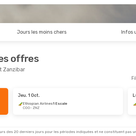
Jours les moins chers
Infos 
es offres
t Zanzibar
Fi
Jeu. 1 Oct.
L
Ethiopian Airlines
1 Escale
COO
- ZNZ
rs des 20 derniers jours pour les périodes indiquées et ne constituent pas un pri