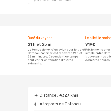
prix peuvent être modifiés.
Duré du voyage
Le billet le moin
21 h et 25 m
919€
Le temps de vol d´un avion pour le trajet
Prix le moins cher pour un vol aller
Cotonou Zanzibar est d´environ 21 h et
simple entre Coto
25 m minutes, Cependant ce temps
trouvé par nos cl
peut varier en fonction d'autres
dernières heures
eléments.
Distance :
4327 kms
Aéroports de Cotonou