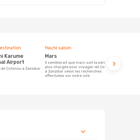
estination
Haute saison
Budget moy
mars
1137 €
al Airport
Il semblerait que mars soit la période la
Le prix d'un billet d´avion Cotonou -
plus chargée pour voyager de Cotonou
Zanzibar che
ire de Cotonou à Zanzibar
à Zanzibar selon les recherches
€, ce prix é
effectuées sur notre site.
mois