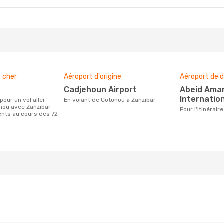
s cher
Aéroport d'origine
Aéroport de d
Cadjehoun Airport
Abeid Amani Karume
Internation
En volant de Cotonou à Zanzibar
nou avec Zanzibar
Pour l'itinéra
ients au cours des 72