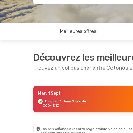
Meilleures offres
Découvrez les meilleur
Trouvez un vol pas cher entre Cotonou e
Mar. 1 Sept.
Lun. 17 Août
- Dim. 23 Août
Ethiopian Airlines
1 Escale
COO
- ZNZ
Ethiopian Airlines
1 Escale
COO
- ZNZ
Ethiopian Airlines
1 Escale
ZNZ
- COO
Les prix affichés sur cette page étaient valables au cou