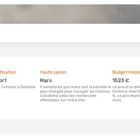
s
tination
Haute saison
Budget moyen 
ort
mars
1523 €
 de Cotonou à Dodoma
Il semblerait que mars soit la période la
Le prix d'un billet d´avion Cotonou -
plus chargée pour voyager de Cotonou
Dodoma chez O
à Dodoma selon les recherches
€, ce prix étan
effectuées sur notre site.
mois