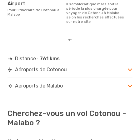
ju
Airport
Il semblerait que mars soit la
Selon des données en temps
période la plus chargée pour
Pour l'itinéraire de Cotonou à
réel
voyager de Cotonou à Malabo
Malabo
popu
selon les recherches effectuées
rése
sur notre site.
dest
dép
Distance :
761 kms
Aéroports de Cotonou
Aéroports de Malabo
Cherchez-vous un vol Cotonou -
Malabo ?