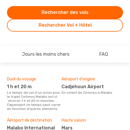
Rechercher des vols
Rechercher Vol + Hôtel
Jours les moins chers
FAQ
Duré du voyage
Aéroport d'origine
Com
des
1 h et 20 m
Cadjehoun Airport
W
Le temps de vol d´un avion pour
En volant de Cotonou à Malabo
le trajet Cotonou Malabo est d
Les compagnie(s) aérienne(s)
´environ 1 h et 20 m minutes,
effe
Cependant ce temps peut varier
Cot
en fonction d'autres eléments.
Mei
Aéroport de destination
Haute saison
rés
Malabo International
mars